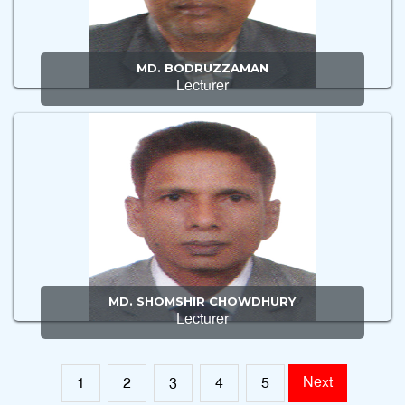
MD. BODRUZZAMAN
Lecturer
MD. SHOMSHIR CHOWDHURY
Lecturer
Next
1
2
3
4
5