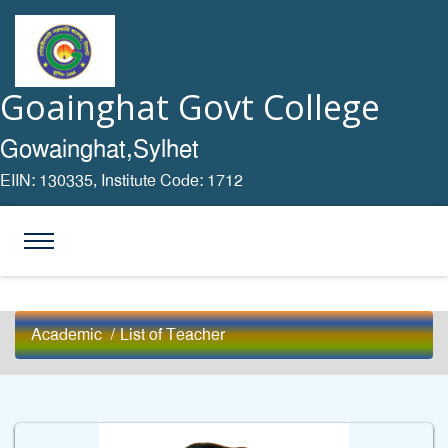
Goainghat Govt College
Gowainghat,Sylhet
EIIN: 130335,
Institute Code: 1712
Academic
/
List of Teacher