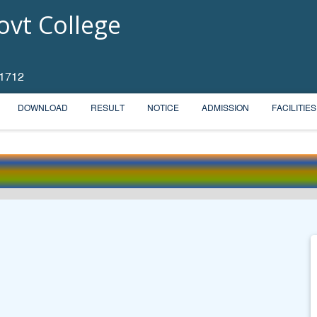
vt College
 1712
DOWNLOAD
RESULT
NOTICE
ADMISSION
FACILITIES