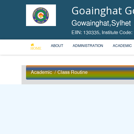
Goainghat Go
Gowainghat,Sylhet
EIIN: 130335,
Institute Code:
ABOUT
ADMINISTRATION
ACADEMIC
HOME
Academic
/
Class Routine