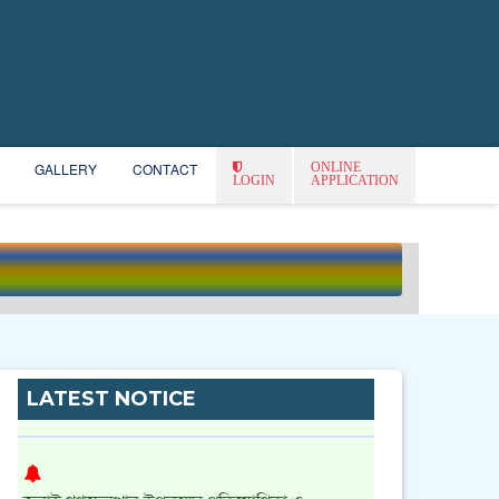
ONLINE
GALLERY
CONTACT
LOGIN
APPLICATION
2025 সালের ডিগ্রি পাস ১ম বর্ষের (শিক্ষাবর্ষঃ 2024-
2025)ফরম পূরণেরি নোটিশ
||
Published: August 5, 2026
LATEST NOTICE
জুলাই গণঅভ্যুত্থান উপলক্ষ্যে প্রতিযোগিতা ও