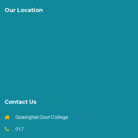
আবেদনের নোটিশ
||
Published: May 19, 2026
Our Location
২০২৫-২০২৬ শিক্ষাবর্ষের অনার্স ১ম বর্ষে ভর্তির বিজ্ঞপ্তি
||
Published: May 7, 2026
2025-26 শিক্ষাবর্ষের একাদশ শ্রেণির উপবৃত্তি সংক্রান্ত নোটিশ
||
Published: May 4, 2026
HSC পরীক্ষা ২০২৬ এর ফরমপূরণ (বর্ধিত সময় ) নোটিশ
Contact Us
||
Published: April 26, 2026
Goainghat Govt College
দাখিল পরীক্ষা উপলক্ষে পাঠদান বন্ধের নোটিশ
017
||
Published: April 20, 2026