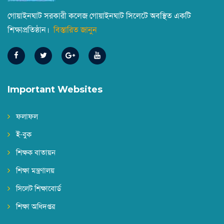
গোয়াইনঘাট সরকারী কলেজ গোয়াইনঘাট সিলেটে অবস্থিত একটি
শিক্ষাপ্রতিষ্ঠান।
বিস্তারিত জানুন
বন্ধের নোটিশ
||
Published: June 30, 2026
একাদশ শ্রেণির বার্ষিক পরীক্ষার রুটিন
||
Published: June 11, 2026
Important Websites
NOC-VP Tapan Krishna Deb
ফলাফল
||
Published: June 6, 2026
ই-বুক
শিক্ষক বাতায়ন
পবিত্র ঈদ-উল-আযহা উপলক্ষ্যে পাঠদান বন্ধের নোটিশ
||
Published: May 20, 2026
শিক্ষা মন্ত্রণালয়
সিলেট শিক্ষাবোর্ড
শিক্ষা অধিদপ্তর
2023-2024 শিক্ষাবর্ষের ডিগ্রি (পাস) ১ম বর্ষের উপবৃত্তির