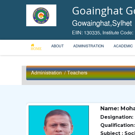
Goainghat Go
Gowainghat,Sylhet
EIIN: 130335,
Institute Code:
ABOUT
ADMINISTRATION
ACADEMIC
HOME
Administration
/
Teachers
Name: Moh
Designation: 
Qualification:
Subject : Soc