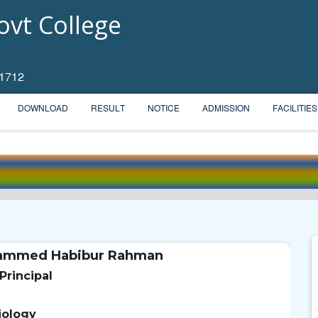
vt College
 1712
DOWNLOAD
RESULT
NOTICE
ADMISSION
FACILITIES
ammed Habibur Rahman
Principal
iology