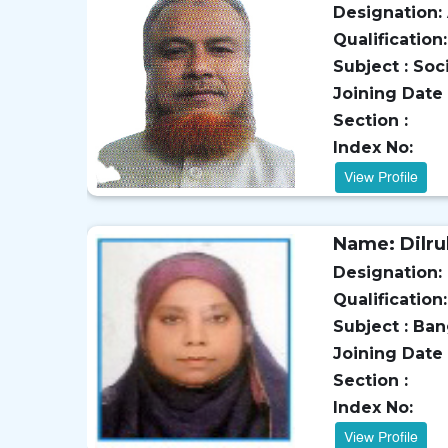
Designation: 
Qualification:
Subject : Soc
Joining Date 
Section :
Index No:
View Profile
Name: Dilr
Designation:
Qualification:
Subject : Ban
Joining Date 
Section :
Index No:
View Profile