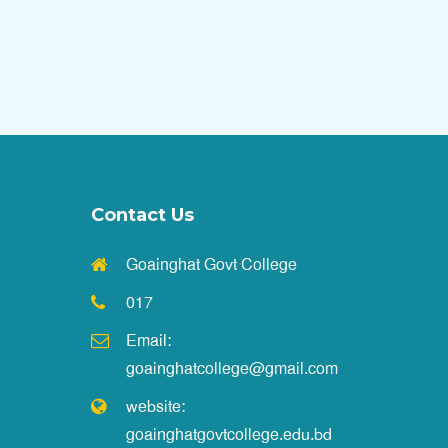
এইচএসসি পরীক্ষা-2026 উপলক্ষ্যে পাঠদান বন্ধের
নোটিশ
||
Published: July 1, 2026
বন্ধের নোটিশ
||
Published: June 30, 2026
Contact Us
একাদশ শ্রেণির বার্ষিক পরীক্ষার রুটিন
Goainghat Govt College
||
Published: June 11, 2026
017
Email:
NOC-VP Tapan Krishna Deb
goainghatcollege@gmail.com
||
Published: June 6, 2026
website:
goainghatgovtcollege.edu.bd