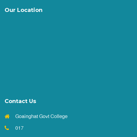
আবেদনের নোটিশ
||
Published: May 19, 2026
Our Location
২০২৫-২০২৬ শিক্ষাবর্ষের অনার্স ১ম বর্ষে ভর্তির বিজ্ঞপ্তি
||
Published: May 7, 2026
2025-26 শিক্ষাবর্ষের একাদশ শ্রেণির উপবৃত্তি সংক্রান্ত নোটিশ
||
Published: May 4, 2026
HSC পরীক্ষা ২০২৬ এর ফরমপূরণ (বর্ধিত সময় ) নোটিশ
Contact Us
||
Published: April 26, 2026
Goainghat Govt College
দাখিল পরীক্ষা উপলক্ষে পাঠদান বন্ধের নোটিশ
017
||
Published: April 20, 2026