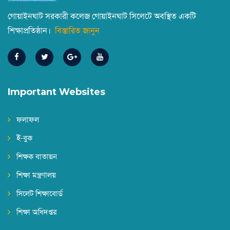
গোয়াইনঘাট সরকারী কলেজ গোয়াইনঘাট সিলেটে অবস্থিত একটি
শিক্ষাপ্রতিষ্ঠান।
বিস্তারিত জানুন
বন্ধের নোটিশ
||
Published: June 30, 2026
একাদশ শ্রেণির বার্ষিক পরীক্ষার রুটিন
||
Published: June 11, 2026
Important Websites
NOC-VP Tapan Krishna Deb
ফলাফল
||
Published: June 6, 2026
ই-বুক
শিক্ষক বাতায়ন
পবিত্র ঈদ-উল-আযহা উপলক্ষ্যে পাঠদান বন্ধের নোটিশ
||
Published: May 20, 2026
শিক্ষা মন্ত্রণালয়
সিলেট শিক্ষাবোর্ড
শিক্ষা অধিদপ্তর
2023-2024 শিক্ষাবর্ষের ডিগ্রি (পাস) ১ম বর্ষের উপবৃত্তির