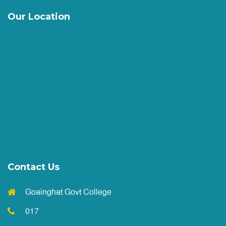
আবেদনের নোটিশ
||
Published: May 19, 2026
Our Location
২০২৫-২০২৬ শিক্ষাবর্ষের অনার্স ১ম বর্ষে ভর্তির বিজ্ঞপ্তি
||
Published: May 7, 2026
2025-26 শিক্ষাবর্ষের একাদশ শ্রেণির উপবৃত্তি সংক্রান্ত নোটিশ
||
Published: May 4, 2026
HSC পরীক্ষা ২০২৬ এর ফরমপূরণ (বর্ধিত সময় ) নোটিশ
Contact Us
||
Published: April 26, 2026
Goainghat Govt College
দাখিল পরীক্ষা উপলক্ষে পাঠদান বন্ধের নোটিশ
017
||
Published: April 20, 2026