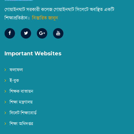
গোয়াইনঘাট সরকারী কলেজ গোয়াইনঘাট সিলেটে অবস্থিত একটি
শিক্ষাপ্রতিষ্ঠান।
বিস্তারিত জানুন
বন্ধের নোটিশ
||
Published: June 30, 2026
একাদশ শ্রেণির বার্ষিক পরীক্ষার রুটিন
||
Published: June 11, 2026
Important Websites
NOC-VP Tapan Krishna Deb
ফলাফল
||
Published: June 6, 2026
ই-বুক
শিক্ষক বাতায়ন
পবিত্র ঈদ-উল-আযহা উপলক্ষ্যে পাঠদান বন্ধের নোটিশ
||
Published: May 20, 2026
শিক্ষা মন্ত্রণালয়
সিলেট শিক্ষাবোর্ড
শিক্ষা অধিদপ্তর
2023-2024 শিক্ষাবর্ষের ডিগ্রি (পাস) ১ম বর্ষের উপবৃত্তির