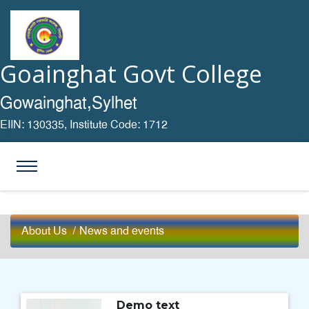
Goainghat Govt College
Gowainghat,Sylhet
EIIN: 130335,
Institute Code: 1712
About Us
/
News and events
Demo text